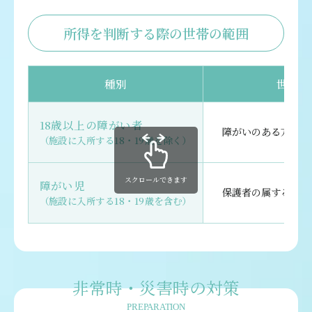
所得を判断する際の世帯の範囲
種別
世帯の
18歳以上の障がい者
障がいのある方とそ
（施設に入所する18・19歳を除く）
スクロールできます
障がい児
保護者の属する住民
（施設に入所する18・19歳を含む）
非常時・災害時の対策
PREPARATION