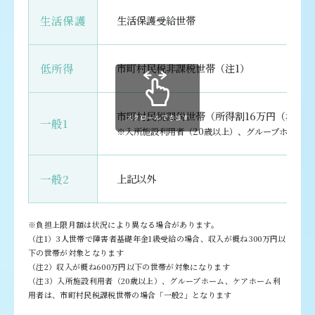
生活保護
生活保護受給世帯
低所得
市町村民税非課税世帯（注1）
市町村民税課税世帯（所得割16万円（注2）
スクロールできます
一般1
※入所施設利用者（20歳以上）、グループホーム、
一般2
上記以外
※負担上限月額は状況により異なる場合があります。
（注1）3人世帯で障害者基礎年金1級受給の場合、収入が概ね300万円以
下の世帯が対象となります
（注2）収入が概ね600万円以下の世帯が対象になります
（注3）入所施設利用者（20歳以上）、グループホーム、ケアホーム利
用者は、市町村民税課税世帯の場合「一般2」となります