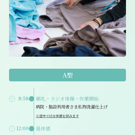
A型
8:58
朝礼・ラジオ体操・作業開始
病院・施設利用者さま私物洗濯仕上げ
※途中で15分休憩を挟みます
12:00
昼休憩