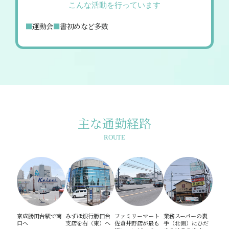
こんな活動を行っています
運動会
書初め
など多数
主な通勤経路
ROUTE
京成勝田台駅で南
みずほ銀行勝田台
ファミリーマート
業務スーパーの裏
口へ
支店を右（東）へ
佐倉井野店が最も
手（北側）にひだ