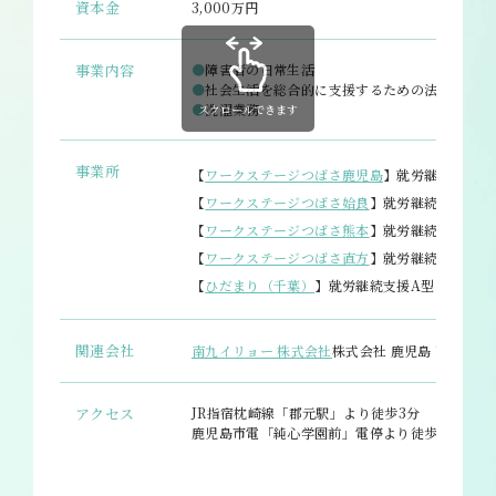
資本金
3,000万円
事業内容
●
障害者の日常生活
●
社会生活を総合的に支援するための法律に基づ
●
洗濯業務
スクロールできます
事業所
【
ワークステージつばさ鹿児島
】就労継続支援B
【
ワークステージつばさ姶良
】就労継続支援A型
【
ワークステージつばさ熊本
】就労継続支援B型
【
ワークステージつばさ直方
】就労継続支援A型
【
ひだまり（千葉）
】就労継続支援A型・就労継
関連会社
南九イリョー 株式会社
株式会社 鹿児島ドライ
アクセス
JR指宿枕崎線「郡元駅」より徒歩3分
鹿児島市電「純心学園前」電停より徒歩3分